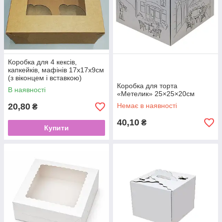
Коробка для 4 кексів,
капкейків, мафінів 17х17х9см
(з віконцем і вставкою)
БУРАЯ
Коробка для торта
В наявності
«Метелик» 25×25×20см
20,80
Немає в наявності
₴
40,10
₴
Купити