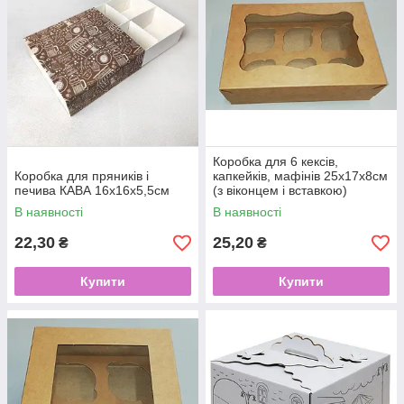
Коробка для 6 кексів,
Коробка для пряників і
капкейків, мафінів 25х17х8см
печива КАВА 16х16х5,5см
(з віконцем і вставкою)
БУРАЯ
В наявності
В наявності
22,30
25,20
₴
₴
Купити
Купити