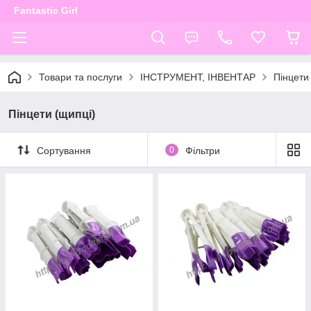
Fantastic Girl
Товари та послуги
ІНСТРУМЕНТ, ІНВЕНТАР
Пінцети
Пінцети (щипці)
Сортування
0
Фільтри