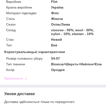
Виробник
Flirt
Країна виробник
Україна
Матеріал підкладки
Фліс
Стать
Жіноча
Сезон
Осінь/Зима
Склад
viscose - 50%, wool - 30%,
nylon - 10%, elastan - 10%
Стан
Новий
Тип
Біні
Користувальницькі характеристики
Розмір головного убору
54-57
Тип тканини
Віскоза+Шерсть+Нейлон+Еласт
Колір
Орхідея
Приховати
Умови доставки
Доставка здійснюється тільки по передоплаті.