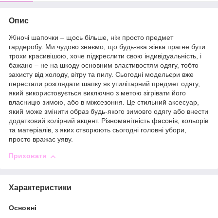
Опис
Жіночі шапочки – щось більше, ніж просто предмет
гардеробу. Ми чудово знаємо, що будь-яка жінка прагне бути
трохи красивішою, хоче підкреслити свою індивідуальність, і
бажано – не на шкоду основним властивостям одягу, тобто
захисту від холоду, вітру та пилу. Сьогодні модельєри вже
перестали розглядати шапку як утилітарний предмет одягу,
який використовується виключно з метою зігрівати його
власницю зимою, або в міжсезоння. Це стильний аксесуар,
який може змінити образ будь-якого зимовго одягу або внести
додатковий колірний акцент. Різноманітність фасонів, кольорів
та матеріалів, з яких створюють сьогодні головні убори,
просто вражає уяву.
Приховати
Характеристики
Основні