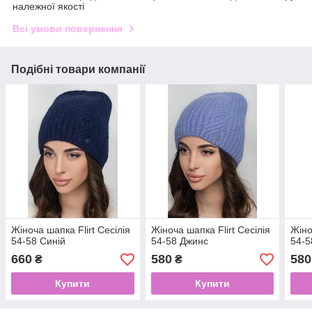
належної якості
Всі умови повернення
Подібні товари компанії
Жіноча шапка Flirt Сесілія
Жіноча шапка Flirt Сесілія
Жіно
54-58 Синій
54-58 Джинс
54-5
660
580
580
₴
₴
Купити
Купити