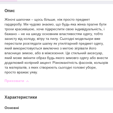
Опис
Жіночі шапочки – щось більше, ніж просто предмет
гардеробу. Ми чудово знаємо, що будь-яка жінка прагне бути
трохи красивішою, хоче підкреслити свою індивідуальність, і
бажано – не на шкоду основним властивостям одягу, тобто
захисту від холоду, вітру та пилу. Сьогодні модельєри вже
перестали розглядати шапку як утилітарний предмет одягу,
який використовується виключно з метою зігрівати його
власницю зимою, або в міжсезоння. Це стильний аксесуар,
який може змінити образ будь-якого зимовго одягу або внести
додатковий колірний акцент. Різноманітність фасонів, кольорів
та матеріалів, з яких створюють сьогодні головні убори,
просто вражає уяву.
Приховати
Характеристики
Основні