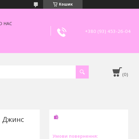
Кошик
О НАС
+380 (93) 453-26-04
8 Джинс