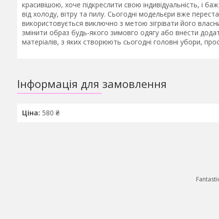
красивішою, хоче підкреслити свою індивідуальність, і б
від холоду, вітру та пилу. Сьогодні модельєри вже перест
використовується виключно з метою зігрівати його власн
змінити образ будь-якого зимовго одягу або внести додатк
матеріалів, з яких створюють сьогодні головні убори, про
Інформація для замовлення
Ціна:
580 ₴