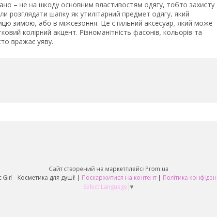
ажано – не на шкоду основним властивостям одягу, тобто захисту
али розглядати шапку як утилітарний предмет одягу, який
ицю зимою, або в міжсезоння. Це стильний аксесуар, який може
овий колірний акцент. Різноманітність фасонів, кольорів та
сто вражає уяву.
Сайт створений на маркетплейсі
Prom.ua
Fantastic Girl - Косметика для душі! |
Поскаржитися на контент
|
Політика конфіден
Select Language
▼