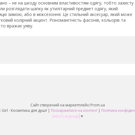
ажано – не на шкоду основним властивостям одягу, тобто захисту
али розглядати шапку як утилітарний предмет одягу, який
ицю зимою, або в міжсезоння. Це стильний аксесуар, який може
овий колірний акцент. Різноманітність фасонів, кольорів та
сто вражає уяву.
Сайт створений на маркетплейсі
Prom.ua
Fantastic Girl - Косметика для душі! |
Поскаржитися на контент
|
Політика конфіден
Select Language
▼