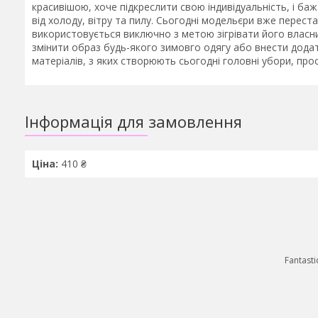
красивішою, хоче підкреслити свою індивідуальність, і б
від холоду, вітру та пилу. Сьогодні модельєри вже перест
використовується виключно з метою зігрівати його власн
змінити образ будь-якого зимовго одягу або внести додатк
матеріалів, з яких створюють сьогодні головні убори, про
Інформація для замовлення
Ціна:
410 ₴