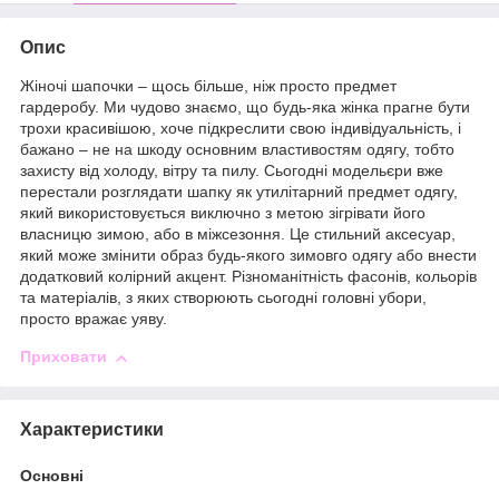
Опис
Жіночі шапочки – щось більше, ніж просто предмет
гардеробу. Ми чудово знаємо, що будь-яка жінка прагне бути
трохи красивішою, хоче підкреслити свою індивідуальність, і
бажано – не на шкоду основним властивостям одягу, тобто
захисту від холоду, вітру та пилу. Сьогодні модельєри вже
перестали розглядати шапку як утилітарний предмет одягу,
який використовується виключно з метою зігрівати його
власницю зимою, або в міжсезоння. Це стильний аксесуар,
який може змінити образ будь-якого зимовго одягу або внести
додатковий колірний акцент. Різноманітність фасонів, кольорів
та матеріалів, з яких створюють сьогодні головні убори,
просто вражає уяву.
Приховати
Характеристики
Основні