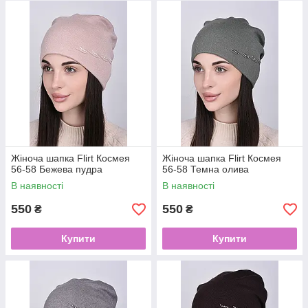
Жіноча шапка Flirt Космея
Жіноча шапка Flirt Космея
56-58 Бежева пудра
56-58 Темна олива
В наявності
В наявності
550
550
₴
₴
Купити
Купити