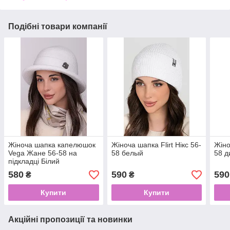
Подібні товари компанії
Жіноча шапка капелюшок
Жіноча шапка Flirt Нікс 56-
Жіно
Vega Жане 56-58 на
58 белый
58 д
підкладці Білий
580
590
590
₴
₴
Купити
Купити
Акційні пропозиції та новинки