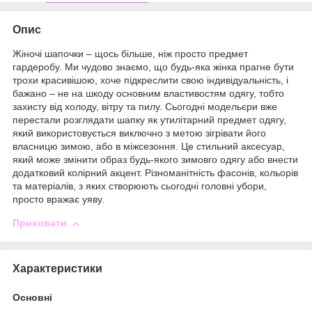
Опис
Жіночі шапочки – щось більше, ніж просто предмет
гардеробу. Ми чудово знаємо, що будь-яка жінка прагне бути
трохи красивішою, хоче підкреслити свою індивідуальність, і
бажано – не на шкоду основним властивостям одягу, тобто
захисту від холоду, вітру та пилу. Сьогодні модельєри вже
перестали розглядати шапку як утилітарний предмет одягу,
який використовується виключно з метою зігрівати його
власницю зимою, або в міжсезоння. Це стильний аксесуар,
який може змінити образ будь-якого зимовго одягу або внести
додатковий колірний акцент. Різноманітність фасонів, кольорів
та матеріалів, з яких створюють сьогодні головні убори,
просто вражає уяву.
Приховати
Характеристики
Основні