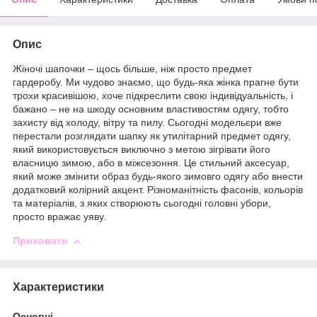
Опис
Жіночі шапочки – щось більше, ніж просто предмет
гардеробу. Ми чудово знаємо, що будь-яка жінка прагне бути
трохи красивішою, хоче підкреслити свою індивідуальність, і
бажано – не на шкоду основним властивостям одягу, тобто
захисту від холоду, вітру та пилу. Сьогодні модельєри вже
перестали розглядати шапку як утилітарний предмет одягу,
який використовується виключно з метою зігрівати його
власницю зимою, або в міжсезоння. Це стильний аксесуар,
який може змінити образ будь-якого зимовго одягу або внести
додатковий колірний акцент. Різноманітність фасонів, кольорів
та матеріалів, з яких створюють сьогодні головні убори,
просто вражає уяву.
Приховати
Характеристики
Основні