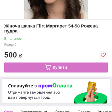
Жіноча шапка Flirt Маргарет 54-58 Рожева
пудра
В наявності
Роздріб
500
₴
Купити
Опис
Характеристики
Доставка
Оплата
Умови п