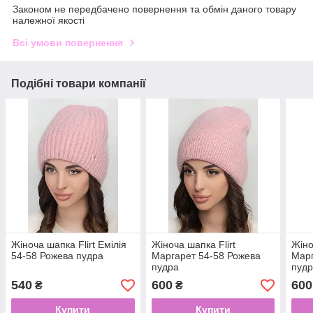
Законом не передбачено повернення та обмін даного товару
належної якості
Всі умови повернення
Подібні товари компанії
Жіноча шапка Flirt Емілія
Жіноча шапка Flirt
Жіно
54-58 Рожева пудра
Маргарет 54-58 Рожева
Марг
пудра
пуд
540
600
600
₴
₴
Купити
Купити