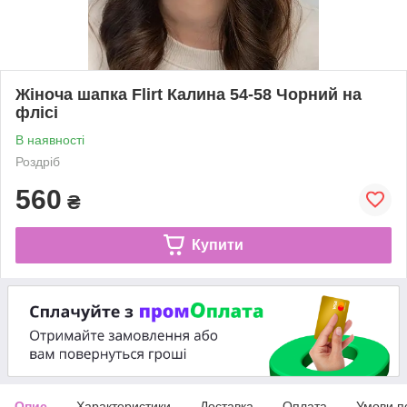
Жіноча шапка Flirt Калина 54-58 Чорний на
флісі
В наявності
Роздріб
560
₴
Купити
Опис
Характеристики
Доставка
Оплата
Умови п