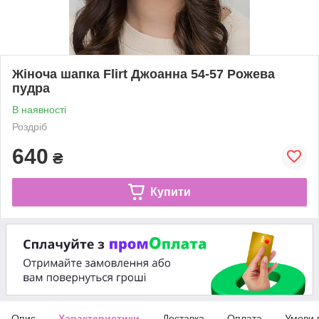
Жіноча шапка Flirt Джоанна 54-57 Рожева
пудра
В наявності
Роздріб
640
₴
Купити
Опис
Характеристики
Доставка
Оплата
Умови 