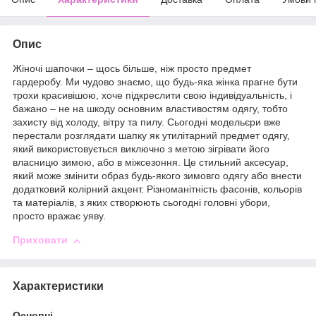
Опис
Жіночі шапочки – щось більше, ніж просто предмет
гардеробу. Ми чудово знаємо, що будь-яка жінка прагне бути
трохи красивішою, хоче підкреслити свою індивідуальність, і
бажано – не на шкоду основним властивостям одягу, тобто
захисту від холоду, вітру та пилу. Сьогодні модельєри вже
перестали розглядати шапку як утилітарний предмет одягу,
який використовується виключно з метою зігрівати його
власницю зимою, або в міжсезоння. Це стильний аксесуар,
який може змінити образ будь-якого зимовго одягу або внести
додатковий колірний акцент. Різноманітність фасонів, кольорів
та матеріалів, з яких створюють сьогодні головні убори,
просто вражає уяву.
Приховати
Характеристики
Основні