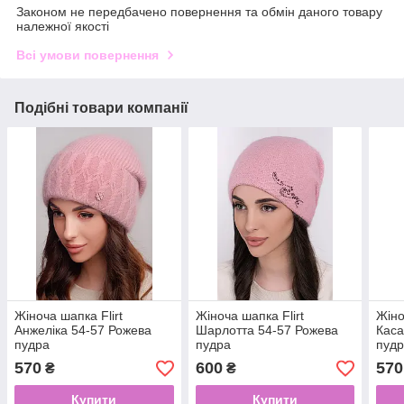
Законом не передбачено повернення та обмін даного товару
належної якості
Всі умови повернення
Подібні товари компанії
Жіноча шапка Flirt
Жіноча шапка Flirt
Жіно
Анжеліка 54-57 Рожева
Шарлотта 54-57 Рожева
Каса
пудра
пудра
пуд
570
600
570
₴
₴
Купити
Купити