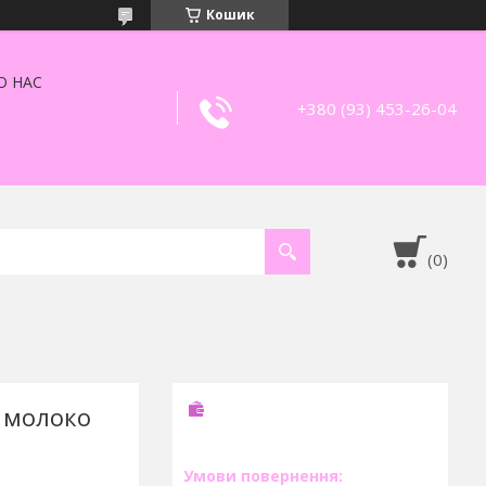
Кошик
О НАС
+380 (93) 453-26-04
8 молоко