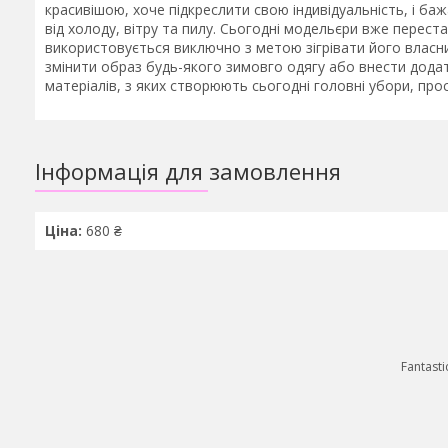
красивішою, хоче підкреслити свою індивідуальність, і б
від холоду, вітру та пилу. Сьогодні модельєри вже перест
використовується виключно з метою зігрівати його власн
змінити образ будь-якого зимовго одягу або внести додатк
матеріалів, з яких створюють сьогодні головні убори, про
Інформація для замовлення
Ціна:
680 ₴