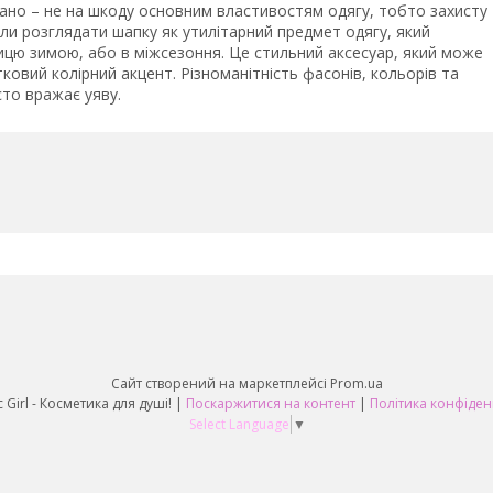
ажано – не на шкоду основним властивостям одягу, тобто захисту
али розглядати шапку як утилітарний предмет одягу, який
ицю зимою, або в міжсезоння. Це стильний аксесуар, який може
овий колірний акцент. Різноманітність фасонів, кольорів та
сто вражає уяву.
Сайт створений на маркетплейсі
Prom.ua
Fantastic Girl - Косметика для душі! |
Поскаржитися на контент
|
Політика конфіден
Select Language
▼