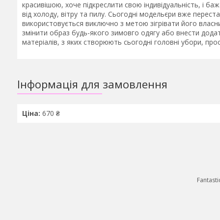
красивішою, хоче підкреслити свою індивідуальність, і б
від холоду, вітру та пилу. Сьогодні модельєри вже перест
використовується виключно з метою зігрівати його власн
змінити образ будь-якого зимовго одягу або внести додатк
матеріалів, з яких створюють сьогодні головні убори, про
Інформація для замовлення
Ціна:
670 ₴