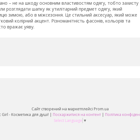
ажано – не на шкоду основним властивостям одягу, тобто захисту
али розглядати шапку як утилітарний предмет одягу, який
ицю зимою, або в міжсезоння. Це стильний аксесуар, який може
овий колірний акцент. Різноманітність фасонів, кольорів та
сто вражає уяву.
Сайт створений на маркетплейсі
Prom.ua
Fantastic Girl - Косметика для душі! |
Поскаржитися на контент
|
Політика конфіден
Select Language
▼