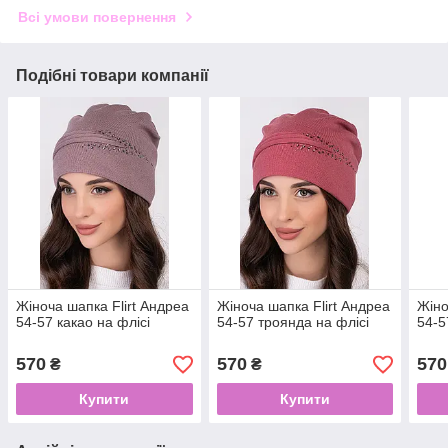
Всі умови повернення
Подібні товари компанії
Жіноча шапка Flirt Андреа
Жіноча шапка Flirt Андреа
Жіно
54-57 какао на флісі
54-57 троянда на флісі
54-5
570
570
570
₴
₴
Купити
Купити