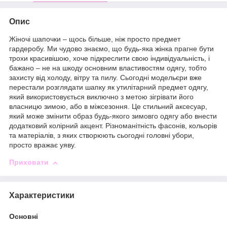
Опис
Жіночі шапочки – щось більше, ніж просто предмет
гардеробу. Ми чудово знаємо, що будь-яка жінка прагне бути
трохи красивішою, хоче підкреслити свою індивідуальність, і
бажано – не на шкоду основним властивостям одягу, тобто
захисту від холоду, вітру та пилу. Сьогодні модельєри вже
перестали розглядати шапку як утилітарний предмет одягу,
який використовується виключно з метою зігрівати його
власницю зимою, або в міжсезоння. Це стильний аксесуар,
який може змінити образ будь-якого зимовго одягу або внести
додатковий колірний акцент. Різноманітність фасонів, кольорів
та матеріалів, з яких створюють сьогодні головні убори,
просто вражає уяву.
Приховати
Характеристики
Основні