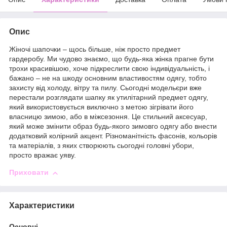
Опис
Жіночі шапочки – щось більше, ніж просто предмет
гардеробу. Ми чудово знаємо, що будь-яка жінка прагне бути
трохи красивішою, хоче підкреслити свою індивідуальність, і
бажано – не на шкоду основним властивостям одягу, тобто
захисту від холоду, вітру та пилу. Сьогодні модельєри вже
перестали розглядати шапку як утилітарний предмет одягу,
який використовується виключно з метою зігрівати його
власницю зимою, або в міжсезоння. Це стильний аксесуар,
який може змінити образ будь-якого зимовго одягу або внести
додатковий колірний акцент. Різноманітність фасонів, кольорів
та матеріалів, з яких створюють сьогодні головні убори,
просто вражає уяву.
Приховати
Характеристики
Основні