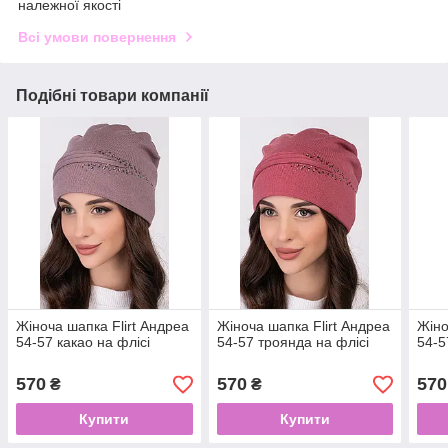
належної якості
Всі умови повернення
Подібні товари компанії
Жіноча шапка Flirt Андреа
Жіноча шапка Flirt Андреа
Жіно
54-57 какао на флісі
54-57 троянда на флісі
54-5
570
570
570
₴
₴
Купити
Купити