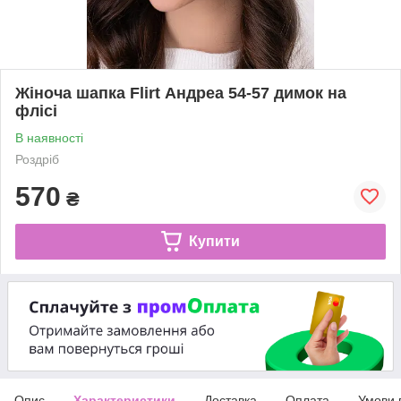
Жіноча шапка Flirt Андреа 54-57 димок на
флісі
В наявності
Роздріб
570
₴
Купити
Опис
Характеристики
Доставка
Оплата
Умови 