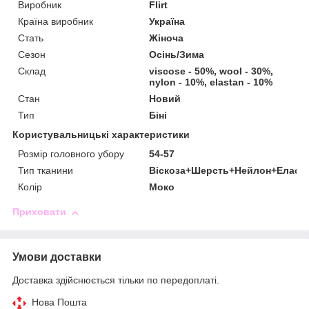
Виробник
Flirt
Країна виробник
Україна
Стать
Жіноча
Сезон
Осінь/Зима
Склад
viscose - 50%, wool - 30%,
nylon - 10%, elastan - 10%
Стан
Новий
Тип
Біні
Користувальницькі характеристики
Розмір головного убору
54-57
Тип тканини
Віскоза+Шерсть+Нейлон+Еласт
Колір
Моко
Приховати
Умови доставки
Доставка здійснюється тільки по передоплаті.
Нова Пошта