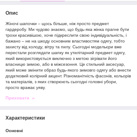
Опис
Жіночі шапочки – щось більше, ніж просто предмет
гардеробу. Ми чудово знаємо, що будь-яка жінка прагне бути
трохи красивішою, хоче підкреслити свою індивідуальність, і
бажано – не на шкоду основним властивостям одягу, тобто
захисту від холоду, вітру та пилу. Сьогодні модельєри вже
перестали розглядати шапку як утилітарний предмет одягу,
який використовується виключно з метою зігрівати його
власницю зимою, або в міжсезоння. Це стильний аксесуар,
який може змінити образ будь-якого зимовго одягу або внести
додатковий колірний акцент. Різноманітність фасонів, кольорів
та матеріалів, з яких створюють сьогодні головні убори,
просто вражає уяву.
Приховати
Характеристики
Основні