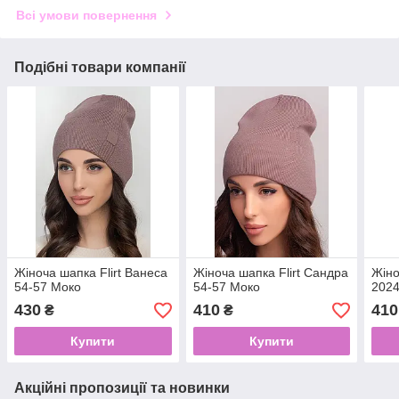
Всі умови повернення
Подібні товари компанії
Жіноча шапка Flirt Ванеса
Жіноча шапка Flirt Сандра
Жіно
54-57 Моко
54-57 Моко
2024
430
410
410
₴
₴
Купити
Купити
Акційні пропозиції та новинки