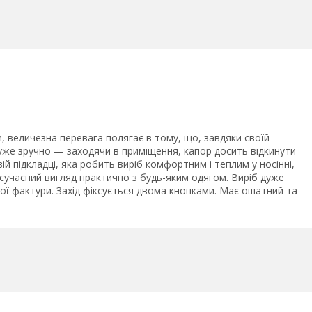
еличезна перевага полягає в тому, що, завдяки своїй
 дуже зручно — заходячи в приміщення, капор досить відкинути
й підкладці, яка робить виріб комфортним і теплим у носінні,
сучасний вигляд практично з будь-яким одягом. Виріб дуже
ої фактури. Захід фіксується двома кнопками. Має ошатний та