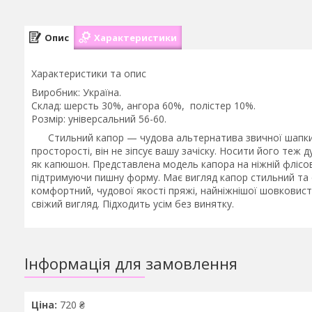
Опис
Характеристики
Характеристики та опис
Виробник: Україна.
Склад: шерсть 30%, ангора 60%, полістер 10%.
Розмір: універсальний 56-60.
Стильний капор — чудова альтернатива звичної шапки, в
просторості, він не зіпсує вашу зачіску. Носити його теж
як капюшон. Представлена модель капора на ніжній флісові
підтримуючи пишну форму. Має вигляд капор стильний та 
комфортний, чудової якості пряжі, найніжнішої шовковист
свіжий вигляд. Підходить усім без винятку.
Інформація для замовлення
Ціна:
720 ₴